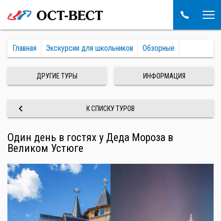
Главная
Экскурсии для школьников
Обзорные
ДРУГИЕ ТУРЫ
ИНФОРМАЦИЯ
keyboard_arrow_left
К СПИСКУ ТУРОВ
Один день в гостях у Деда Мороза в
Великом Устюге