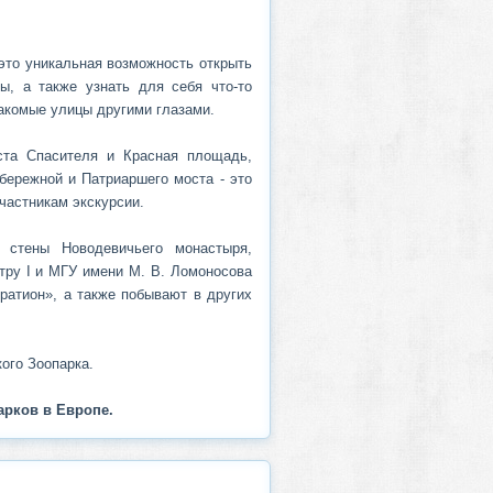
это уникальная возможность открыть
ы, а также узнать для себя что-то
накомые улицы другими глазами.
ста Спасителя и Красная площадь,
ережной и Патриаршего моста - это
участникам экскурсии.
стены Новодевичьего монастыря,
ру I и МГУ имени М. В. Ломоносова
гратион», а также побывают в других
ого Зоопарка.
арков в Европе.