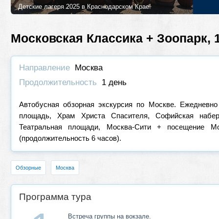
Детские лагеря 2025 в Краснодарском Крае!
Лучшие детские лагеря и программы в 2025 году в Краснодарском
Петербурга!
Московская Классика + Зоопарк, 
Направление
Москва
Продолжительность
1 день
Автобусная обзорная экскурсия по Москве. Ежедневно 
площадь, Храм Христа Спасителя, Софийская набе
Театральная площади, Москва-Сити + посещение Мос
(продолжительность 6 часов).
Обзорные
Москва
Программа тура
Встреча группы на вокзале.