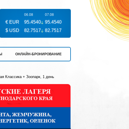
06.08
07.08
€ EUR
95.4540
95.4540
$ USD
82.7517
82.7517
Ы
ОНЛАЙН-БРОНИРОВАНИЕ
ая Классика + Зоопарк, 1 день