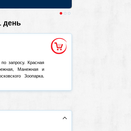
 Крае. Выезды из Москвы и Санкт-
1 день
по запросу. Красная
режная, Манежная и
ковского Зоопарка.