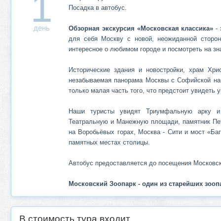
1
Посадка в автобус.
день
Обзорная экскурсия «Московская классика»
- 
для себя Москву с новой, неожиданной сторон
интересное о любимом городе и посмотреть на з
Исторические здания и новостройки, храм Хри
незабываемая панорама Москвы с Софийской наб
только малая часть того, что предстоит увидеть 
Наши туристы увидят Триумфальную арку и 
Театральную и Манежную площади, памятник Пет
на Воробьёвых горах, Москва - Сити и мост «Ба
памятных местах столицы.
Автобус предоставляется до посещения Московск
Московский Зоопарк - один из старейших зооп
В стоимость тура входит