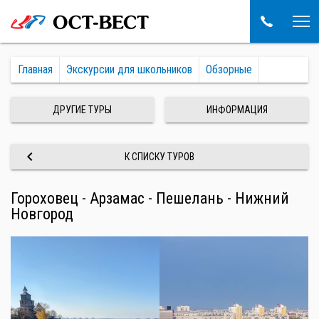
Главная
Экскурсии для школьников
Обзорные
ДРУГИЕ ТУРЫ
ИНФОРМАЦИЯ
keyboard_arrow_left
К СПИСКУ ТУРОВ
Гороховец - Арзамас - Пешелань - Нижний
Новгород