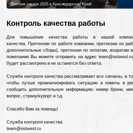
Детские лагеря 2025 в Краснодарском Крае!
Лучшие детские лагеря и программы в 2025 году в Краснодарском
Петербурга!
Контроль качества работы
Для повышения качества работы в нашей компан
качества. Претензии по работе компании, претензии по ра
дополнительные сборы), претензии по оплатам, возратам а
пожелания Вы можете отправить на адрес team@ostwest
будет рассмотрено и не останется без ответа.
Служба контроля качества рассматривает все сигналы, в то
чтобы лучше проанализировать ситуацию и помочь в р
сообщить дополнительную информацию: номер брони, им
вопрос, страну/курорт и т.д.
Спасибо Вам за помощь!
Служба контроля качества
team@ostwest.ru