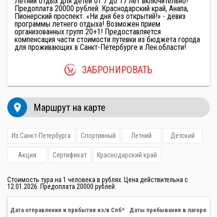
Летний отдых для детей от 7 до 17 лет включительно!
Предоплата 20000 рублей. Краснодарский край, Анапа,
Пионерский проспект. «Ни дня без открытий!» - девиз
программы летнего отдыха! Возможен прием
организованных групп 20+1! Предоставляется
компенсация части стоимости путевки из бюджета города
для проживающих в Санкт-Петербурге и Лен.области!
ЗАБРОНИРОВАТЬ
place
Маршрут на карте
Из Санкт-Петербурга
Спортивный
Летний
Детский
Акция
Сертификат
Краснодарский край
Стоимость тура на 1 человека в рублях. Цена действительна с
12.01.2026. Предоплата 20000 рублей.
Дата отправления и прибытия из/в Спб*
Даты пребывания в лагере
К