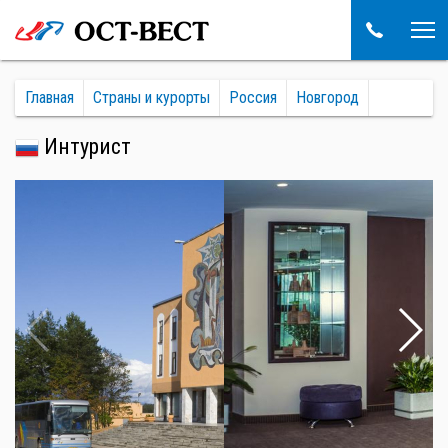
Главная
Страны и курорты
Россия
Новгород
Интурист