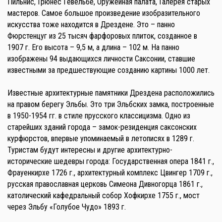
Пильнис, Грюнес Гевёльбе, Оружейная палата, Галерея старых
мастеров. Самое большое произведение изобразительного
искусства тоже находится в Дрездене. Это – панно
Фюрстенцуг из 25 тысяч фарфоровых плиток, созданное в
1907 г. Его высота – 9,5 м, а длина – 102 м. На панно
изображены 94 выдающихся личности Саксонии, ставшие
известными за предшествующие созданию картины 1000 лет.
Известные архитектурные памятники Дрездена расположились
на правом берегу Эльбы. Это три Эльбских замка, построенные
в 1950-1954 гг. в стиле прусского классицизма. Одно из
старейших зданий города – замок-резиденция саксонских
курфюрстов, впервые упоминаемый в летописях в 1289 г.
Туристам будут интересны и другие архитектурно-
исторические шедевры города: Государственная опера 1841 г.,
Фрауенкирхе 1726 г., архитектурный комплекс Цвингер 1709 г.,
русская православная церковь Симеона Дивногорца 1861 г.,
католический кафедральный собор Хофкирхе 1755 г., мост
через Эльбу «Голубое Чудо» 1893 г.