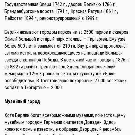
Государственная Опера 1742 г., дворец Бельвью 1786 г.,
Бранденбургские ворота 1791 г., Красная Ратуша 1861 г.,
Рейхстаг 1894 г., реконструированный в 1999 г.
Берлин называют городом парков из-за 2500 парков и скверов.
Самый большой и старый парк столицы – Тиргартен. Ему уже
более 500 лет и занимает он 210 га. Внутри парка проложены
автомагистрали, перекрещивающиеся на площади Большая
звезда с колонной Победы. В восточной части города в 1876 г.
на 88,2 га разбит Трептов-парк. Здесь создан советский
мемориал с 12-метровой советской скульптурой «Воин-
освободитель». В Трептов-парке похоронены 7 000 советских
солдат, в Тиргартене – 2 000.
Музейный город
Хотя Берлин богат всевозможными музеями, по-настоящему
музейным городом Германии считается Дрезден. Здесь
хранятся самые известные собрания: Дворцовый ансамбль