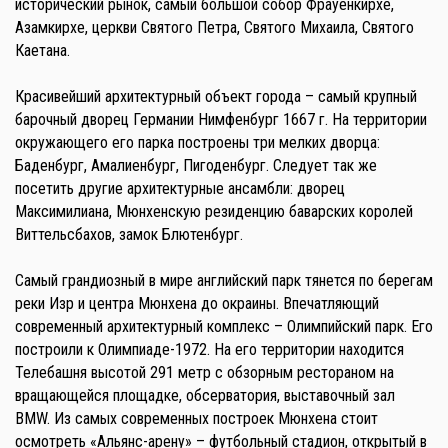
исторический рынок, самый большой собор Фрауенкирхе,
Азамкирхе, церкви Святого Петра, Святого Михаила, Святого
Каетана.
Красивейший архитектурный объект города – самый крупный
барочный дворец Германии Нимфенбург 1667 г. На территории
окружающего его парка построены три мелких дворца:
Баденбург, Амалиенбург, Пигоденбург. Следует так же
посетить другие архитектурные ансамбли: дворец
Максимилиана, Мюнхенскую резиденцию баварских королей
Виттельсбахов, замок Блютенбург.
Самый грандиозный в мире английский парк тянется по берегам
реки Изр и центра Мюнхена до окраины. Впечатляющий
современный архитектурный комплекс – Олимпийский парк. Его
построили к Олимпиаде-1972. На его территории находится
Телебашня высотой 291 метр с обзорным рестораном на
вращающейся площадке, обсерватория, выставочный зал
BMW. Из самых современных построек Мюнхена стоит
осмотреть «Альянс-арену» – футбольный стадион, открытый в