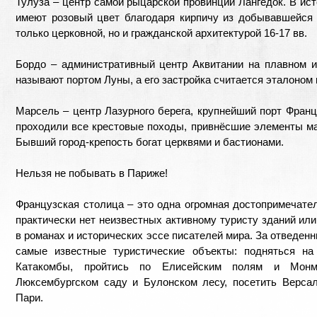
Тулуза – центр самой рыцарской провинции Лангедок. В ист
имеют розовый цвет благодаря кирпичу из добывавшейся 
только церковной, но и гражданской архитектурой 16-17 вв.
Бордо – административный центр Аквитании на плавном и
называют портом Луны, а его застройка считается эталоном 
Марсель – центр Лазурного берега, крупнейший порт Франц
проходили все крестовые походы, привнёсшие элементы мав
Бывший город-крепость богат церквями и бастионами.
Нельзя не побывать в Париже!
Французская столица – это одна огромная достопримечател
практически нет неизвестных активному туристу зданий ил
в романах и исторических эссе писателей мира. За отведенн
самые известные туристические объекты: подняться н
Катакомбы, пройтись по Елисейским полям и Монма
Люксембургском саду и Булонском лесу, посетить Версал
Пари.