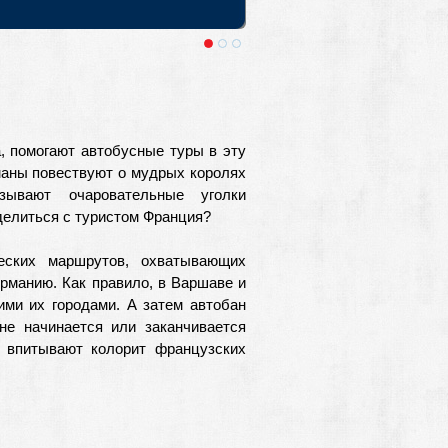
 Крае. Выезды из Москвы и Санкт-
, помогают автобусные туры в эту
маны повествуют о мудрых королях
зывают очаровательные уголки
делиться с туристом Франция?
ческих маршрутов, охватывающих
рманию. Как правило, в Варшаве и
ими их городами. А затем автобан
не начинается или заканчивается
 впитывают колорит французских