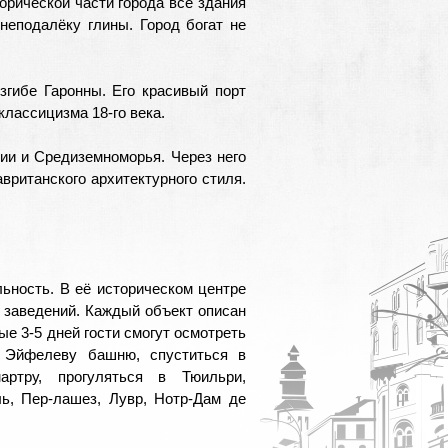
орической части города все здания
неподалёку глины. Город богат не
згибе Гаронны. Его красивый порт
классицизма 18-го века.
ии и Средиземноморья. Через него
ританского архитектурного стиля.
ьность. В её историческом центре
и заведений. Каждый объект описан
ые 3-5 дней гости смогут осмотреть
а Эйфелеву башню, спуститься в
ртру, прогуляться в Тюильри,
ь, Пер-лашез, Лувр, Нотр-Дам де