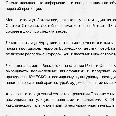
Самые насыщенные информацией и впечатлениями автобу
через её провинции.
Мец – столица Лотарингии, покажет туристам один из 
Святого Стефана. Достойны внимания оперный театр 18-г
сохранившихся со средних веков.
Дижон – столица Бургундии с тесными средневековыми ул
показывают дворец герцогов Бургундских, церкви Нотр-Дам
от Дижона расположен городок Бон, известный множеством г
Лион, департамент Рона, стоит на слиянии Роны и Сонны. 
выращивать великолепные виноградники и плодовые са
причислена ЮНЕСКО к всемирному культурному наследи
наполнен роскошной архитектурой, художественными музея
Авиньон – столица самой сельской провинции Прованс с мя
растущими на улицах олеандрами и пальмами. В 14-
католического папы и антипапы, о чём напоминает великоле