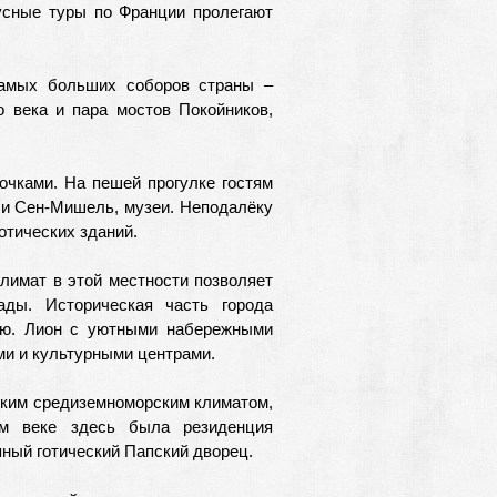
сные туры по Франции пролегают
самых больших соборов страны –
о века и пара мостов Покойников,
очками. На пешей прогулке гостям
 и Сен-Мишель, музеи. Неподалёку
отических зданий.
Климат в этой местности позволяет
ды. Историческая часть города
ю. Лион с уютными набережными
ми и культурными центрами.
гким средиземноморским климатом,
м веке здесь была резиденция
пный готический Папский дворец.