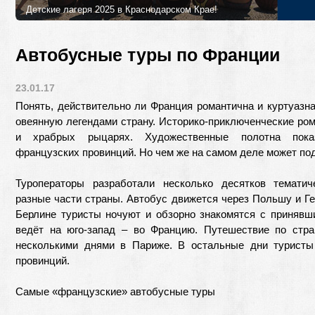
Детские лагеря 2025 в Краснодарском Крае!
Лучшие детские лагеря и программы в 2025 году в Краснодарском
Петербурга!
Автобусные туры по Франции
23.01.17
Понять, действительно ли Франция романтична и куртуазна
овеянную легендами страну. Историко-приключенческие ро
и храбрых рыцарях. Художественные полотна пока
французских провинций. Но чем же на самом деле может по
Туроператоры разработали несколько десятков темати
разные части страны. Автобус движется через Польшу и Ге
Берлине туристы ночуют и обзорно знакомятся с принявш
ведёт на юго-запад – во Францию. Путешествие по стра
несколькими днями в Париже. В остальные дни туристы
провинций.
Самые «французские» автобусные туры